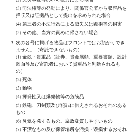
司法権等の発動により、関係官公署から収容品を
押収又は証拠品として提出を求められた場合
第三者の不法行為による滅失又は毀損等の損害
その他、当方の責めに帰さない場合
次の各号に掲げる物品はフロントではお預かりでき
ません。（寄託できないもの）
金銭・貴重品（証券、貴金属類、重要書類、設計
図面等及び寄託者において貴重品と判断されるも
の）
死体
動物
揮発性又は爆発物等の危険品
鉄砲、刀剣類及び犯罪に供えされるおそれのある
もの
臭気を発するもの。腐敗変質しやすいもの
不潔なもの及び保管場所を汚損・毀損するおそれ