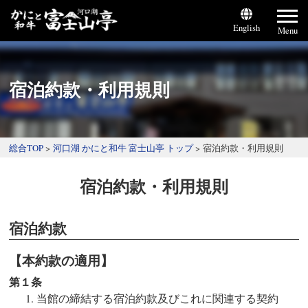
English
Menu
宿泊約款・利用規則
総合TOP
河口湖 かにと和牛 富士山亭 トップ
宿泊約款・利用規則
宿泊約款・利用規則
宿泊約款
【本約款の適用】
第１条
当館の締結する宿泊約款及びこれに関連する契約