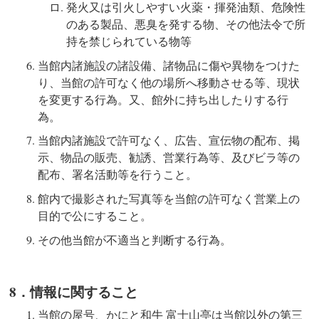
発火又は引火しやすい火薬・揮発油類、危険性
のある製品、悪臭を発する物、その他法令で所
持を禁じられている物等
当館内諸施設の諸設備、諸物品に傷や異物をつけた
り、当館の許可なく他の場所へ移動させる等、現状
を変更する行為。又、館外に持ち出したりする行
為。
当館内諸施設で許可なく、広告、宣伝物の配布、掲
示、物品の販売、勧誘、営業行為等、及びビラ等の
配布、署名活動等を行うこと。
館内で撮影された写真等を当館の許可なく営業上の
目的で公にすること。
その他当館が不適当と判断する行為。
8．情報に関すること
当館の屋号、かにと和牛 富士山亭は当館以外の第三