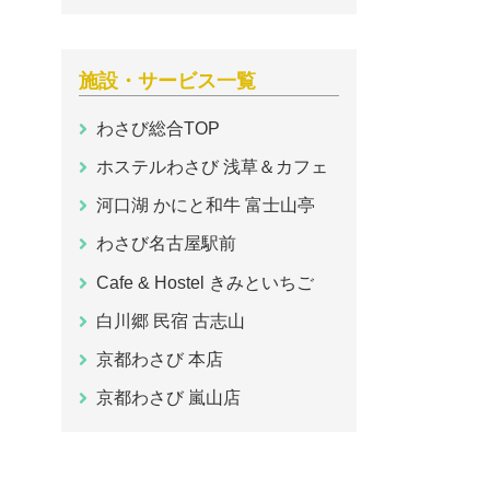
施設・サービス一覧
わさび総合TOP
ホステルわさび 浅草＆カフェ
河口湖 かにと和牛 富士山亭
わさび名古屋駅前
Cafe & Hostel きみといちご
白川郷 民宿 古志山
京都わさび 本店
京都わさび 嵐山店