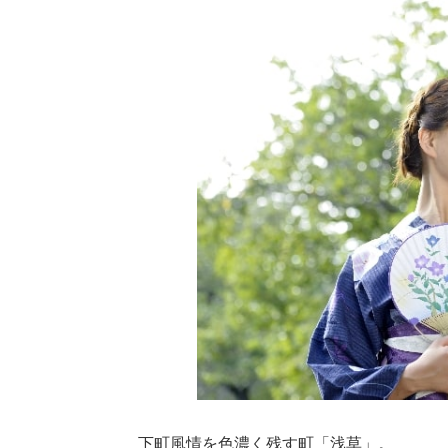
下町風情を色濃く残す町「浅草」。