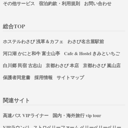
その他サービス
宿泊約款・利用規則
お問い合わせ
総合TOP
ホステルわさび 浅草＆カフェ
わさび名古屋駅前
河口湖 かにと和牛 富士山亭
Cafe & Hostel きみといちご
白川郷 民宿 古志山
京都わさび 本店
京都わさび 嵐山店
保護者同意書
採用情報
サイトマップ
関連サイト
高速バス VIPライナー
国内・海外旅行 vip tour
VIPラウンジ
ストロベリーファーム ベリーベリーベリー