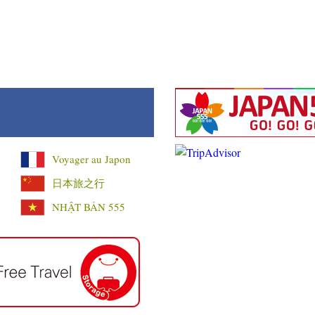
Voyager au Japon
日本旅之行
NHẬT BẢN 555